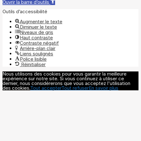
Ouvrir la barre d’outils
Outils d’accessibilité
Augmenter le texte
Diminuer le texte
Niveaux de gris
Haut contraste
Contraste négatif
Arrière-plan clair
Liens soulignés
Police lisible
Réinitialiser
Nous utilisons des cookies pour vous garantir la meilleure
expérience sur notre site. Si vous continuez à utiliser ce
dernier, nous considérerons que vous acceptez l'utilisation
des cookies.
Tout accepter
Tout refuser
En savoir plus