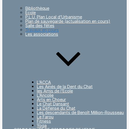
Bibliothèque
Ecole
P.L.U. Plan Local d’Urbanisme
Plan de sauvegarde (actualisation en cours)
Salle des fêtes
Travaux en cours
Les associations
L’ACCA
Les Ainés de la Dent du Chat
les Amis de l’Ecole
L’Ancolie
Arts en Choeur
Le Chat Dansant
La Défense du Chat
Les descendants de Benoît Million-Rousseau
Le Farou
Fitness
Yoga